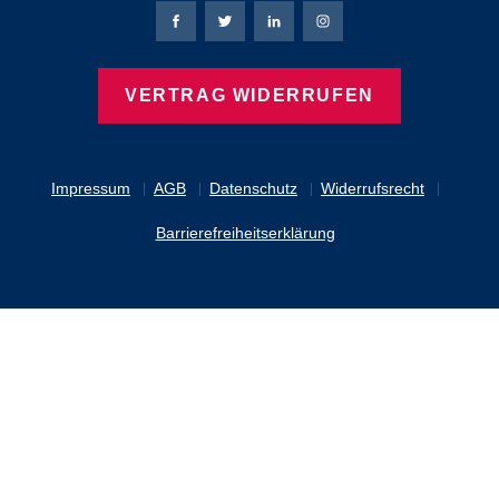
Bierbaum-Proenen Facebook-Seite
Bierbaum-Proenen Twitter Seite
Bierbaum-Proenen LinkedIn 
Bierbaum-Proenen Ins
VERTRAG WIDERRUFEN
Impressum
AGB
Datenschutz
Widerrufsrecht
Barrierefreiheitserklärung