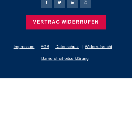
Bierbaum-Proenen Facebook-Seite
Bierbaum-Proenen Twitter Seite
Bierbaum-Proenen LinkedIn 
Bierbaum-Proenen Ins
VERTRAG WIDERRUFEN
Impressum
AGB
Datenschutz
Widerrufsrecht
Barrierefreiheitserklärung