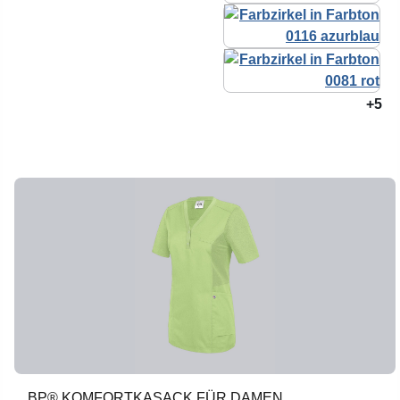
+5
BP® KOMFORTKASACK FÜR DAMEN