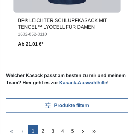
BP® LEICHTER SCHLUPFKASACK MIT
TENCEL™ LYOCELL FÜR DAMEN
1632-852-0110
Ab
21,01 €*
Welcher Kasack passt am besten zu mir und meinem
Team? Hier geht es zur
Kasack-Auswahlhilfe
!
Produkte filtern
Seite
Seite
Seite
Seite
Seite
1
2
3
4
5