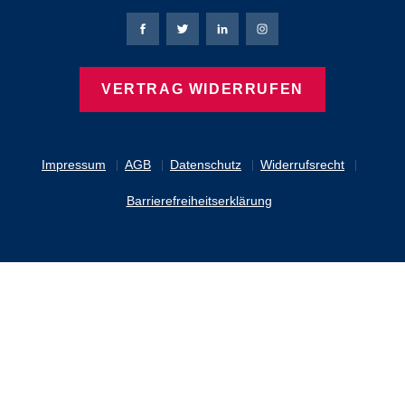
Bierbaum-Proenen Facebook-Seite
Bierbaum-Proenen Twitter Seite
Bierbaum-Proenen LinkedIn 
Bierbaum-Proenen Ins
VERTRAG WIDERRUFEN
Impressum
AGB
Datenschutz
Widerrufsrecht
Barrierefreiheitserklärung