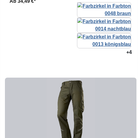
Ab
34,49 €*
+4