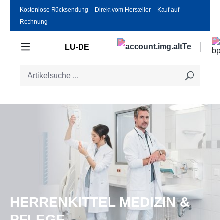
Kostenlose Rücksendung ‒ Direkt vom Hersteller ‒ Kauf auf
Zum Hauptinhalt springen
Rechnung
LU-DE
HERRENKITTEL MEDIZIN &
PFLEGE