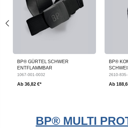
BP® GÜRTEL SCHWER
BP® KO
ENTFLAMMBAR
SCHWEI
PC1
1067-001-0032
2610-835
Ab
36,82 €*
Ab
188,6
BP® MULTI PR