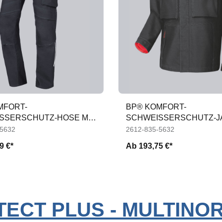
MFORT-
BP® KOMFORT-
SSERSCHUTZ-HOSE MIT A
SCHWEISSERSCHUTZ-JA
IT APC1
-5632
2612-835-5632
9 €*
Ab
193,75 €*
OTECT PLUS - MULTIN