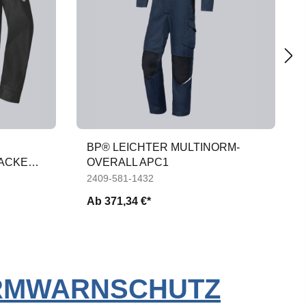
BP® LEICHTER MULTINORM-
CKE M
OVERALL APC1
2409-581-1432
Ab
371,34 €*
ORMWARNSCHUTZ