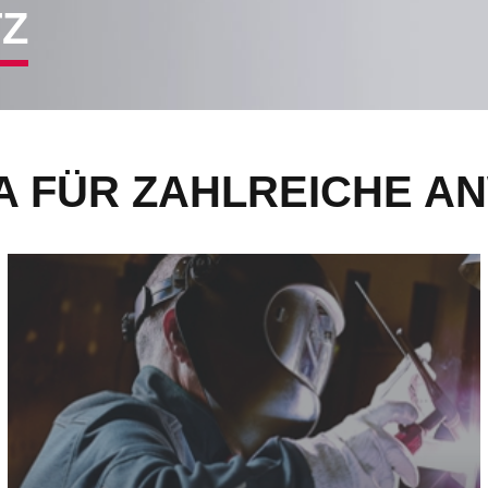
TZ
SA FÜR ZAHLREICHE 
PSA als Schweißerschutz - mehr erfahren