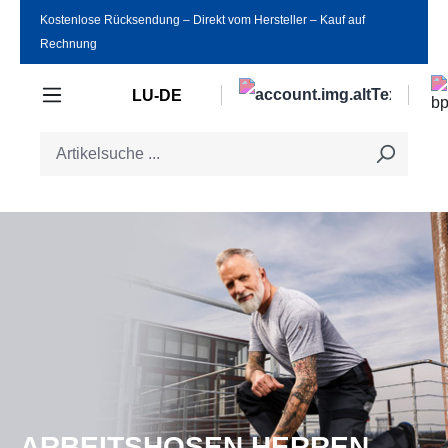
Kostenlose Rücksendung ‒ Direkt vom Hersteller ‒ Kauf auf
Zum Hauptinhalt springen
Rechnung
LU-DE
ARBEITSHOSEN HERREN