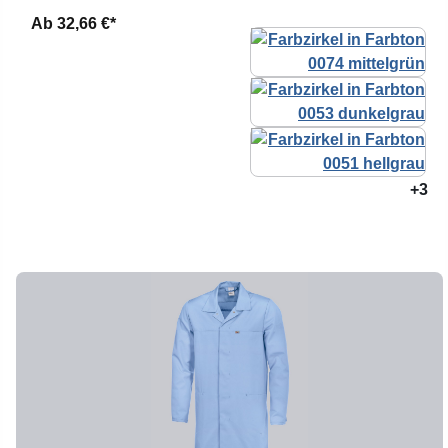
Ab
32,66 €*
+3