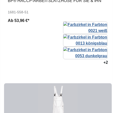
BP® HACCP-ARBEITSLATZHOSE FÜR SIE & IHN
1681-558-51
Ab
53,96 €*
+2