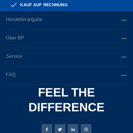
KAUF AUF RECHNUNG
Herstellerangabe
Über BP
Service
FAQ
FEEL THE
DIFFERENCE
Bierbaum-Proenen Facebook-Seite
Bierbaum-Proenen Twitter Seite
Bierbaum-Proenen LinkedIn 
Bierbaum-Proenen Ins