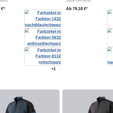
-5632
1828-293-0032
 €*
Ab
79,18 €*
+1