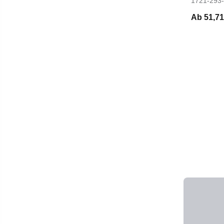
1721-293
Ab
51,71