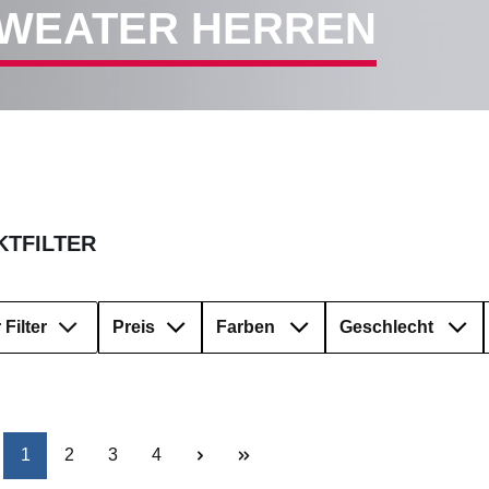
SWEATER HERREN
TFILTER
Filter
Preis
Farben
Geschlecht
Seite
Seite
Seite
Seite
1
2
3
4