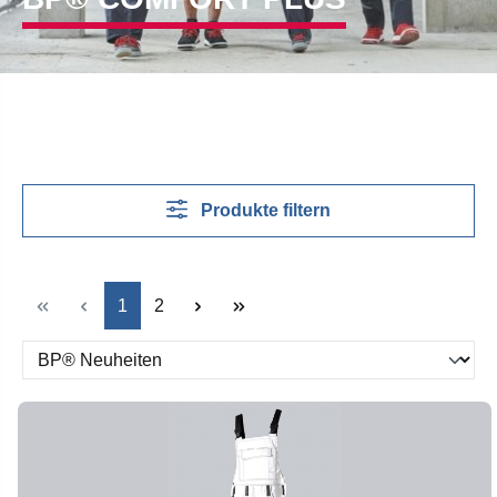
Produkte filtern
Seite
Seite
1
2