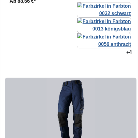
Ab
88,66 €*
+4