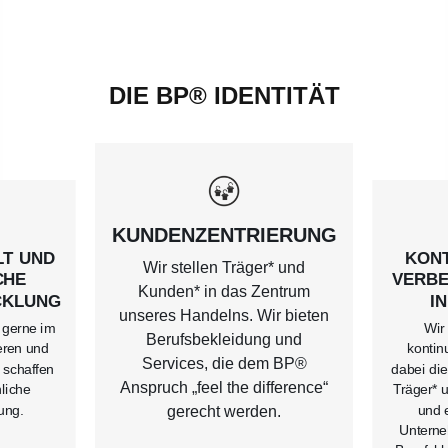
DIE BP® IDENTITÄT
KUNDENZENTRIERUNG
LT UND
KONT
Wir stellen Träger* und
CHE
VERB
Kunden* in das Zentrum
CKLUNG
I
unseres Handelns. Wir bieten
 gerne im
Wir
Berufsbekleidung und
eren und
kontin
Services, die dem BP®
r schaffen
dabei die
Anspruch „feel the difference“
liche
Träger* 
ung.
und 
gerecht werden.
Unterne