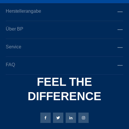
Herstellerangabe
Über BP
Service
FAQ
FEEL THE
DIFFERENCE
Bierbaum-Proenen Facebook-Seite
Bierbaum-Proenen Twitter Seite
Bierbaum-Proenen LinkedIn 
Bierbaum-Proenen Ins