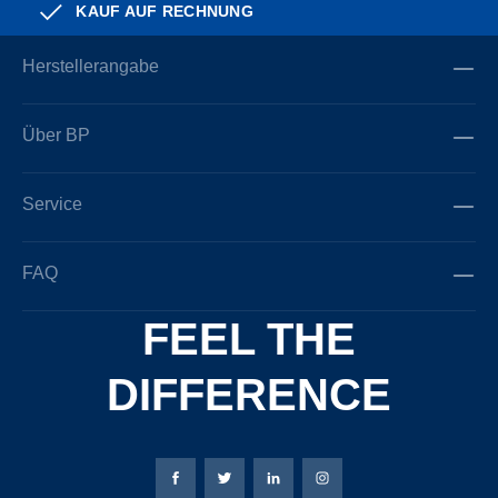
KAUF AUF RECHNUNG
Herstellerangabe
Über BP
Service
FAQ
FEEL THE
DIFFERENCE
Bierbaum-Proenen Facebook-Seite
Bierbaum-Proenen Twitter Seite
Bierbaum-Proenen LinkedIn 
Bierbaum-Proenen Ins