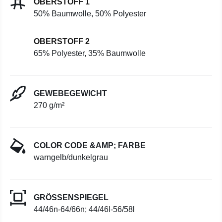
OBERSTOFF 1
50% Baumwolle, 50% Polyester
OBERSTOFF 2
65% Polyester, 35% Baumwolle
GEWEBEGEWICHT
270 g/m²
COLOR CODE &AMP; FARBE
warngelb/dunkelgrau
GRÖSSENSPIEGEL
44/46n-64/66n; 44/46l-56/58l