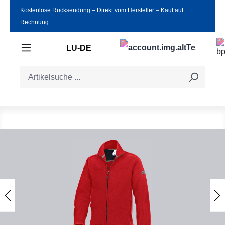
Kostenlose Rücksendung ‒ Direkt vom Hersteller ‒ Kauf auf
Zum Hauptinhalt springen
Rechnung
LU-DE
Bildergalerie überspringen