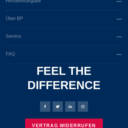
Herstellerangabe
Über BP
Service
FAQ
FEEL THE
DIFFERENCE
Bierbaum-Proenen Facebook-Seite
Bierbaum-Proenen Twitter Seite
Bierbaum-Proenen LinkedIn 
Bierbaum-Proenen Ins
VERTRAG WIDERRUFEN