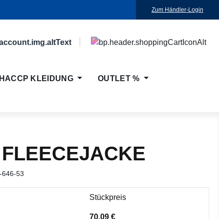
Zum Händler-Login
HACCP KLEIDUNG
OUTLET %
 FLEECEJACKE
-646-53
Stückpreis
70,09 €