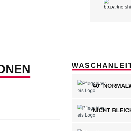
WASCHANLEI
ONEN
40° NORMA
NICHT BLEIC