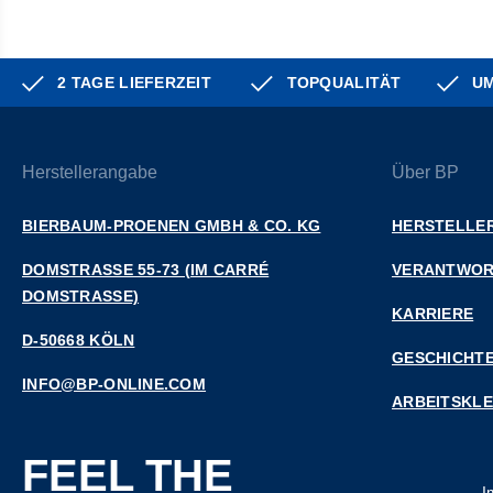
2 TAGE LIEFERZEIT
TOPQUALITÄT
UM
Herstellerangabe
Über BP
BIERBAUM-PROENEN GMBH & CO. KG
HERSTELLER
DOMSTRASSE 55-73 (IM CARRÉ D
VERANTWO
OMSTRASSE)
KARRIERE
D-50668 KÖLN
GESCHICHT
INFO@BP-ONLINE.COM
ARBEITSKL
FEEL THE
I