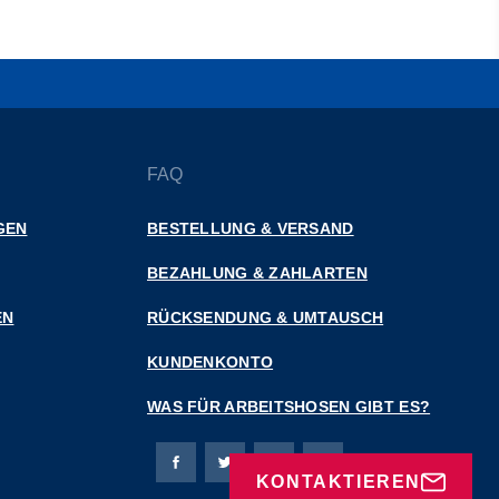
FAQ
GEN
BESTELLUNG & VERSAND
BEZAHLUNG & ZAHLARTEN
EN
RÜCKSENDUNG & UMTAUSCH
KUNDENKONTO
WAS FÜR ARBEITSHOSEN GIBT ES?
Bierbaum-Proenen Facebook-Seite
Bierbaum-Proenen Twitter Seite
Bierbaum-Proenen LinkedIn 
Bierbaum-Proenen Ins
KONTAKTIEREN