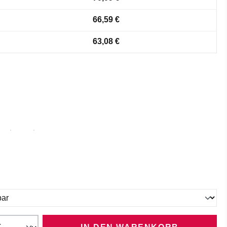
66,59 €
63,08 €
ählen