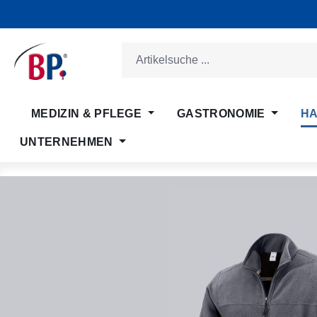
m Hauptinhalt springen
Zur Suche springen
Zur Hauptnavigation springen
MEDIZIN & PFLEGE
GASTRONOMIE
HA
UNTERNEHMEN
Bildergalerie überspringen