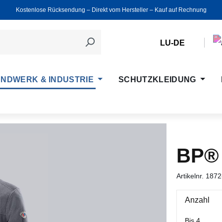
Kostenlose Rücksendung ‒ Direkt vom Hersteller ‒ Kauf auf Rechnung
LU-DE
NDWERK & INDUSTRIE
SCHUTZKLEIDUNG
BP®
Artikelnr.
1872
Anzahl
Bis
4