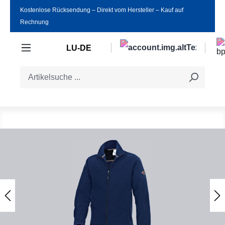
Kostenlose Rücksendung ‒ Direkt vom Hersteller ‒ Kauf auf
Zum Hauptinhalt springen
Rechnung
LU-DE
Bildergalerie überspringen