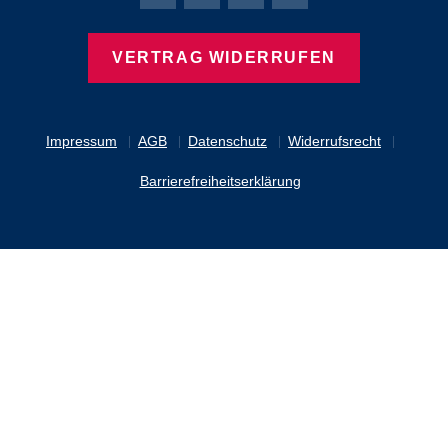
Bierbaum-Proenen Facebook-Seite
Bierbaum-Proenen Twitter Seite
Bierbaum-Proenen LinkedIn 
Bierbaum-Proenen Ins
VERTRAG WIDERRUFEN
Impressum
AGB
Datenschutz
Widerrufsrecht
Barrierefreiheitserklärung