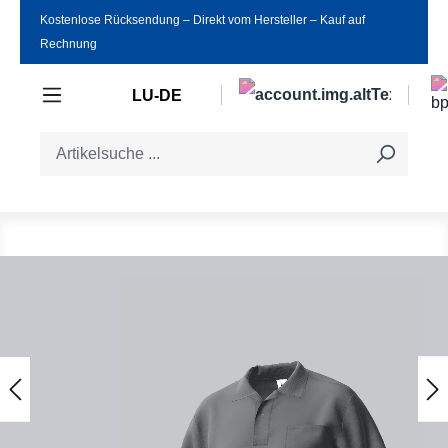
Kostenlose Rücksendung ‒ Direkt vom Hersteller ‒ Kauf auf
Zum Hauptinhalt springen
Rechnung
LU-DE
Bildergalerie überspringen