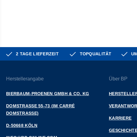
2 TAGE LIEFERZEIT
TOPQUALITÄT
UM
Herstellerangabe
Über BP
BIERBAUM-PROENEN GMBH & CO. KG
HERSTELLER
DOMSTRASSE 55-73 (IM CARRÉ D
VERANTWO
OMSTRASSE)
KARRIERE
D-50668 KÖLN
GESCHICHT