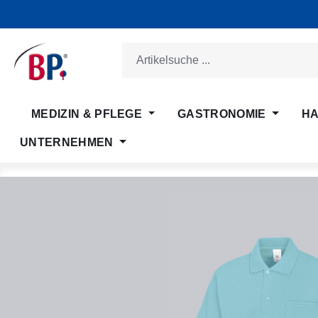
m Hauptinhalt springen
Zur Suche springen
Zur Hauptnavigation springen
MEDIZIN & PFLEGE
GASTRONOMIE
HA
UNTERNEHMEN
Bildergalerie überspringen