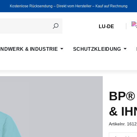
Kostenlose Rücksendung ‒ Direkt vom Hersteller ‒ Kauf auf Rechnung
LU-DE
NDWERK & INDUSTRIE
SCHUTZKLEIDUNG
BP®
& IH
Artikelnr.
1612