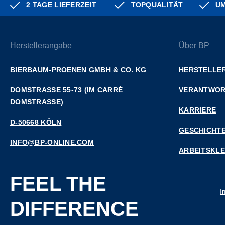
2 TAGE LIEFERZEIT
TOPQUALITÄT
UM
Herstellerangabe
Über BP
BIERBAUM-PROENEN GMBH & CO. KG
HERSTELLER
DOMSTRASSE 55-73 (IM CARRÉ D
VERANTWO
OMSTRASSE)
KARRIERE
D-50668 KÖLN
GESCHICHT
INFO@BP-ONLINE.COM
ARBEITSKL
FEEL THE
I
DIFFERENCE