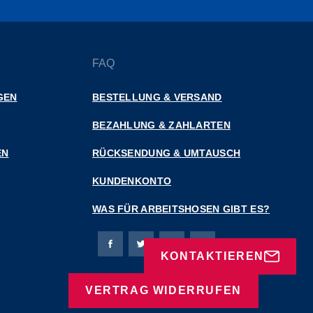
FAQ
GEN
BESTELLUNG & VERSAND
BEZAHLUNG & ZAHLARTEN
EN
RÜCKSENDUNG & UMTAUSCH
KUNDENKONTO
WAS FÜR ARBEITSHOSEN GIBT ES?
Bierbaum-Proenen Facebook-Seite
Bierbaum-Proenen Twitter Seite
Bierbaum-Proenen LinkedIn 
Bierbaum-Proenen Ins
KONTAKTIEREN
VERTRAG WIDERRUFEN