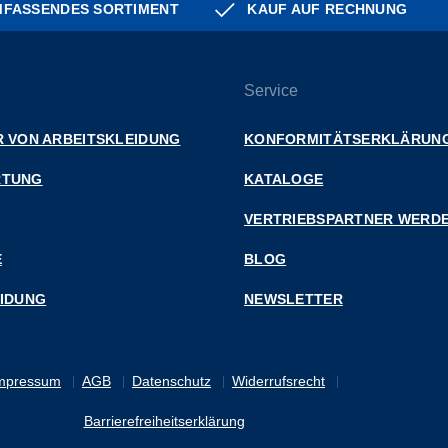
FASSENDES SORTIMENT
KAUF AUF RECHNUNG
Service
 VON ARBEITSKLEIDUNG
KONFORMITÄTSERKLÄRUN
RTUNG
KATALOGE
VERTRIEBSPARTNER WERD
E
BLOG
EIDUNG
NEWSLETTER
mpressum
AGB
Datenschutz
Widerrufsrecht
Barrierefreiheitserklärung