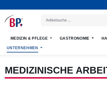
m Hauptinhalt springen
Zur Suche springen
Zur Hauptnavigation springen
MEDIZIN & PFLEGE
GASTRONOMIE
HA
UNTERNEHMEN
MEDIZINISCHE ARBE