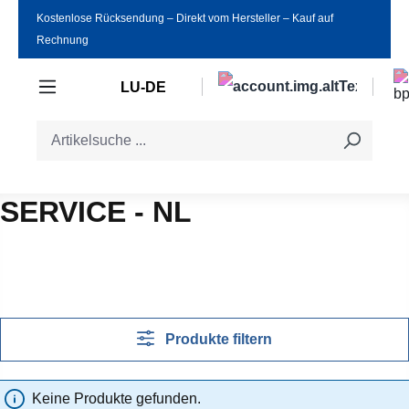
Kostenlose Rücksendung ‒ Direkt vom Hersteller ‒ Kauf auf
Zum Hauptinhalt springen
Rechnung
LU-DE
SERVICE - NL
Produkte filtern
Keine Produkte gefunden.