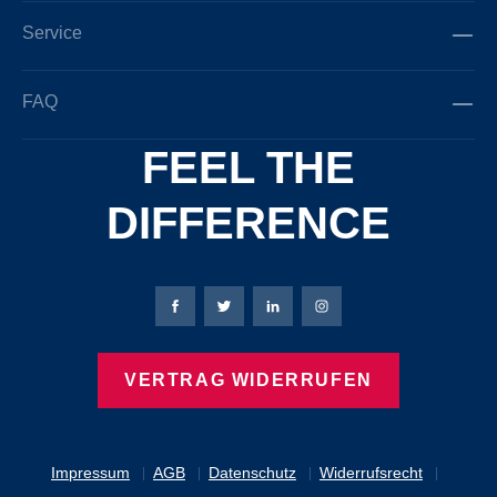
Service
FAQ
FEEL THE
DIFFERENCE
Bierbaum-Proenen Facebook-Seite
Bierbaum-Proenen Twitter Seite
Bierbaum-Proenen LinkedIn 
Bierbaum-Proenen Ins
VERTRAG WIDERRUFEN
Impressum
AGB
Datenschutz
Widerrufsrecht