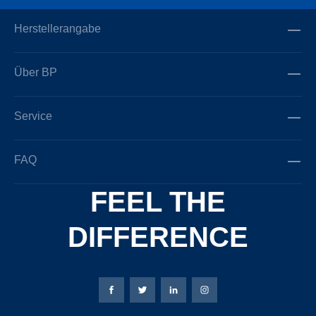
Herstellerangabe
Über BP
Service
FAQ
FEEL THE
DIFFERENCE
Bierbaum-Proenen Facebook-Seite
Bierbaum-Proenen Twitter Seite
Bierbaum-Proenen LinkedIn 
Bierbaum-Proenen Ins