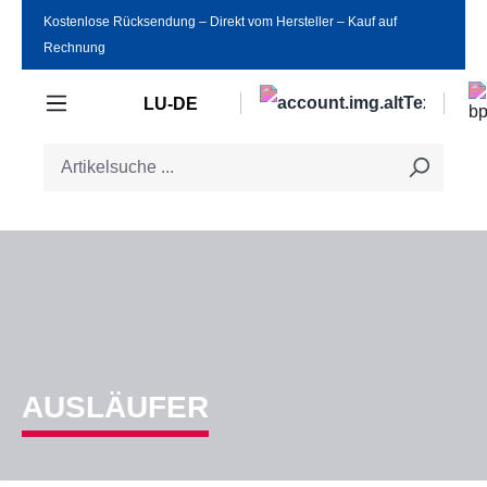
Kostenlose Rücksendung ‒ Direkt vom Hersteller ‒ Kauf auf
Zum Hauptinhalt springen
Rechnung
LU-DE
AUSLÄUFER