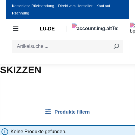
Kostenlose Rücksendung ‒ Direkt vom Hersteller ‒ Kauf auf
Zum Hauptinhalt springen
Rechnung
LU-DE
SKIZZEN
Produkte filtern
Keine Produkte gefunden.