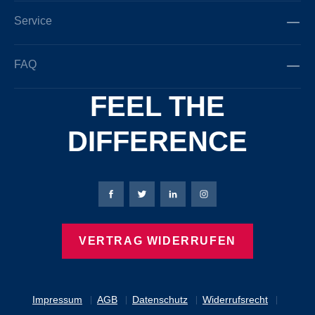
Service
FAQ
FEEL THE
DIFFERENCE
Bierbaum-Proenen Facebook-Seite
Bierbaum-Proenen Twitter Seite
Bierbaum-Proenen LinkedIn 
Bierbaum-Proenen Ins
VERTRAG WIDERRUFEN
Impressum
AGB
Datenschutz
Widerrufsrecht