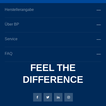
Herstellerangabe
Über BP
Service
FAQ
FEEL THE
DIFFERENCE
Bierbaum-Proenen Facebook-Seite
Bierbaum-Proenen Twitter Seite
Bierbaum-Proenen LinkedIn 
Bierbaum-Proenen Ins