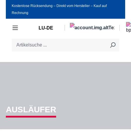
Kostenlose Rücksendung ‒ Direkt vom Hersteller ‒ Kauf auf
Zum Hauptinhalt springen
Rechnung
LU-DE
AUSLÄUFER