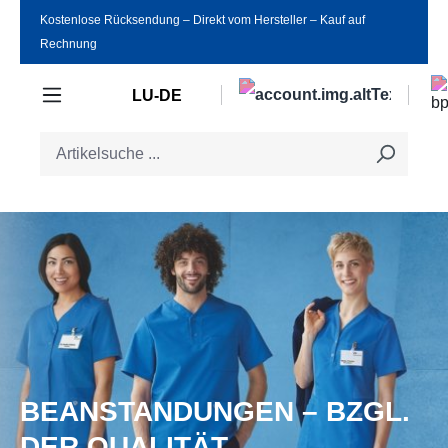
Kostenlose Rücksendung ‒ Direkt vom Hersteller ‒ Kauf auf
Zum Hauptinhalt springen
Rechnung
LU-DE
BEANSTANDUNGEN – BZGL.
DER QUALITÄT