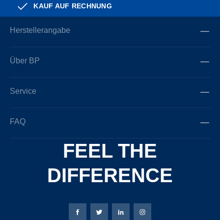
KAUF AUF RECHNUNG
Herstellerangabe
Über BP
Service
FAQ
FEEL THE
DIFFERENCE
Bierbaum-Proenen Facebook-Seite
Bierbaum-Proenen Twitter Seite
Bierbaum-Proenen LinkedIn 
Bierbaum-Proenen Ins