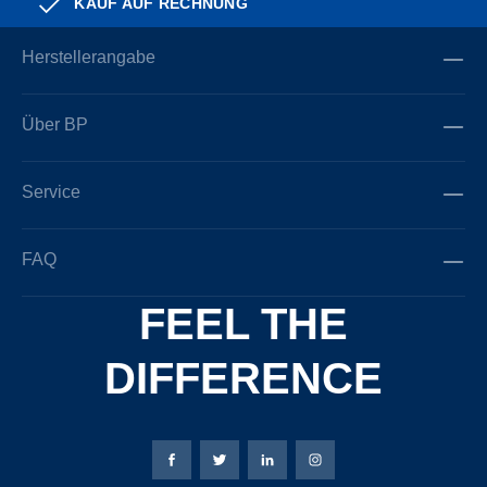
KAUF AUF RECHNUNG
Herstellerangabe
Über BP
Service
FAQ
FEEL THE
DIFFERENCE
Bierbaum-Proenen Facebook-Seite
Bierbaum-Proenen Twitter Seite
Bierbaum-Proenen LinkedIn 
Bierbaum-Proenen Ins