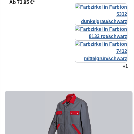
Ab
73,95 €*
+1