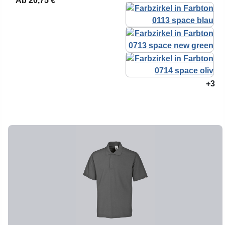
Ab
20,75 €*
+3