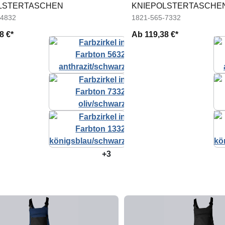
LSTERTASCHEN
KNIEPOLSTERTASCHE
-4832
1821-565-7332
8 €*
Ab
119,38 €*
+3