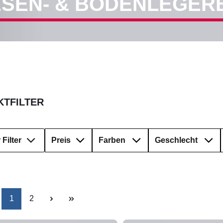
ESEN- & BODENLEGER
TFILTER
Filter
Preis
Farben
Geschlecht
Seite
Seite
1
2