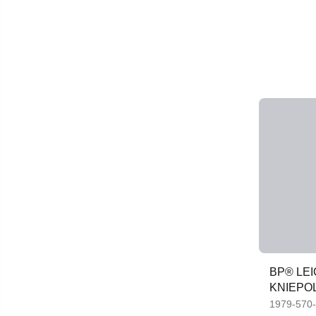
BP® LE
KNIEPO
1979-570