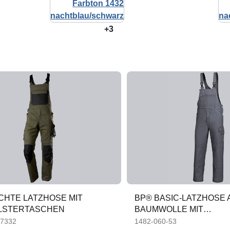
+3
ICHTE LATZHOSE MIT
BP® BASIC-LATZHOSE 
LSTERTASCHEN
BAUMWOLLE MIT
KNIEPOLSTERTASCHE
-7332
1482-060-53