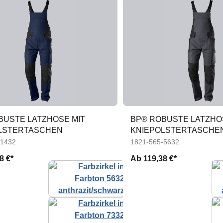
BUSTE LATZHOSE MIT
BP® ROBUSTE LATZHO
LSTERTASCHEN
KNIEPOLSTERTASCHE
-1432
1821-565-5632
8 €*
Ab
119,38 €*