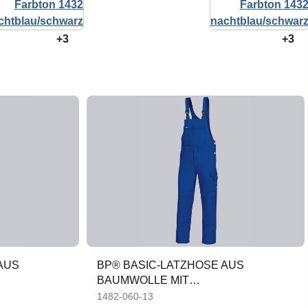
+3
+3
AUS
BP® BASIC-LATZHOSE AUS
BAUMWOLLE MIT
N
KNIEPOLSTERTASCHEN
1482-060-13