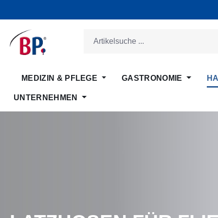
m Hauptinhalt springen
Zur Suche springen
Zur Hauptnavigation springen
MEDIZIN & PFLEGE
GASTRONOMIE
HA
UNTERNEHMEN