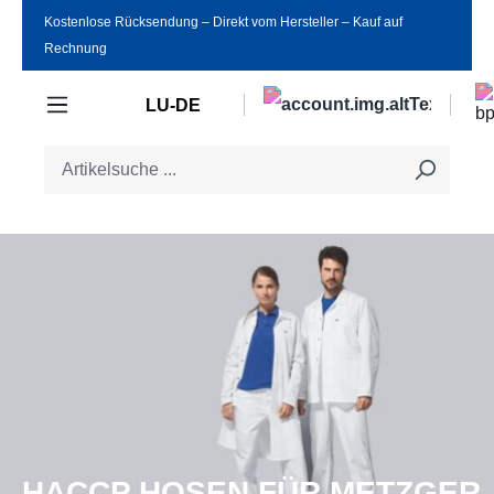
Kostenlose Rücksendung ‒ Direkt vom Hersteller ‒ Kauf auf
Zum Hauptinhalt springen
Rechnung
LU-DE
HACCP HOSEN FÜR METZGER