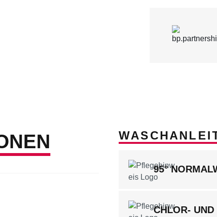
WASCHANLEI
ONEN
95° NORMA
CHLOR- UND