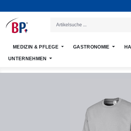
m Hauptinhalt springen
Zur Suche springen
Zur Hauptnavigation springen
MEDIZIN & PFLEGE
GASTRONOMIE
HA
UNTERNEHMEN
Bildergalerie überspringen