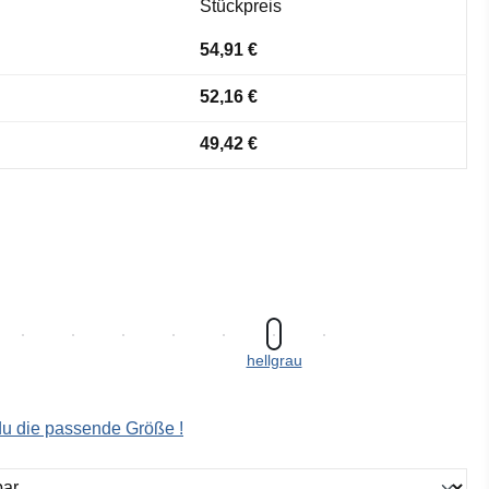
Stückpreis
54,91 €
52,16 €
49,42 €
hellgrau
 du die passende Größe !
ählen