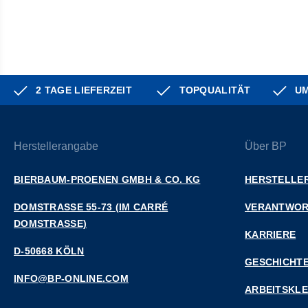
2 TAGE LIEFERZEIT
TOPQUALITÄT
UM
Herstellerangabe
Über BP
BIERBAUM-PROENEN GMBH & CO. KG
HERSTELLER
DOMSTRASSE 55-73 (IM CARRÉ D
VERANTWO
OMSTRASSE)
KARRIERE
D-50668 KÖLN
GESCHICHT
INFO@BP-ONLINE.COM
ARBEITSKL