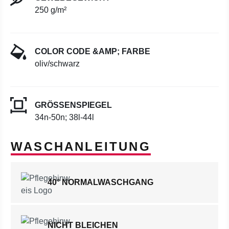
250 g/m²
COLOR CODE &AMP; FARBE
oliv/schwarz
GRÖSSENSPIEGEL
34n-50n; 38l-44l
WASCHANLEITUNG
40° NORMALWASCHGANG
NICHT BLEICHEN