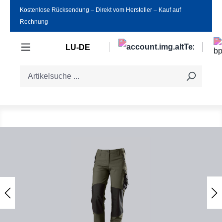
Kostenlose Rücksendung ‒ Direkt vom Hersteller ‒ Kauf auf
Zum Hauptinhalt springen
Rechnung
LU-DE
Bildergalerie überspringen