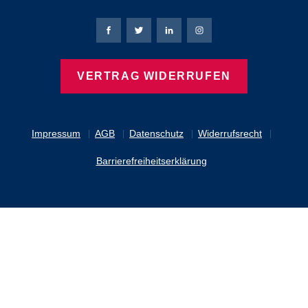
Bierbaum-Proenen Facebook-Seite
Bierbaum-Proenen Twitter Seite
Bierbaum-Proenen LinkedIn 
Bierbaum-Proenen Ins
VERTRAG WIDERRUFEN
Impressum
AGB
Datenschutz
Widerrufsrecht
Barrierefreiheitserklärung