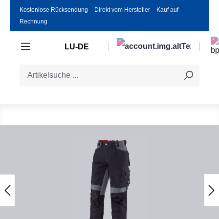
Kostenlose Rücksendung ‒ Direkt vom Hersteller ‒ Kauf auf
Zum Hauptinhalt springen
Rechnung
LU-DE
Bildergalerie überspringen