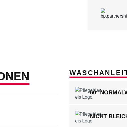
WASCHANLEI
ONEN
60° NORMA
NICHT BLEIC