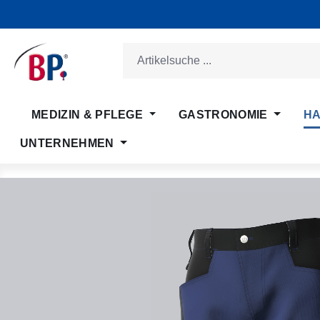
m Hauptinhalt springen
Zur Suche springen
Zur Hauptnavigation springen
MEDIZIN & PFLEGE
GASTRONOMIE
HA
UNTERNEHMEN
Bildergalerie überspringen