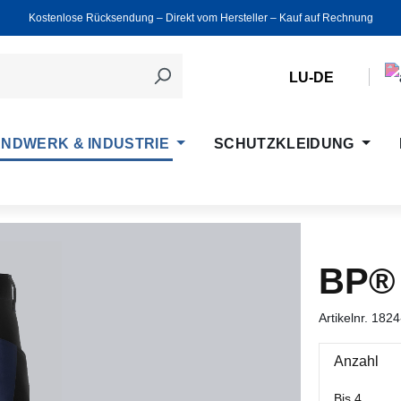
Kostenlose Rücksendung ‒ Direkt vom Hersteller ‒ Kauf auf Rechnung
LU-DE
NDWERK & INDUSTRIE
SCHUTZKLEIDUNG
BP®
Artikelnr.
1824
Anzahl
Bis
4