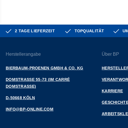
2 TAGE LIEFERZEIT
TOPQUALITÄT
UM
Herstellerangabe
Über BP
BIERBAUM-PROENEN GMBH & CO. KG
HERSTELLER
DOMSTRASSE 55-73 (IM CARRÉ D
VERANTWO
OMSTRASSE)
KARRIERE
D-50668 KÖLN
GESCHICHT
INFO@BP-ONLINE.COM
ARBEITSKL