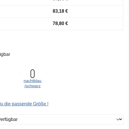
83,18 €
78,80 €
ügbar
nachtblau
/schwarz
 du die passende Größe !
ählen