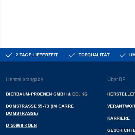
2 TAGE LIEFERZEIT
TOPQUALITÄT
UM
Herstellerangabe
Über BP
BIERBAUM-PROENEN GMBH & CO. KG
HERSTELLER
DOMSTRASSE 55-73 (IM CARRÉ D
VERANTWO
OMSTRASSE)
KARRIERE
D-50668 KÖLN
GESCHICHT