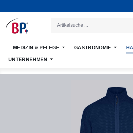
m Hauptinhalt springen
Zur Suche springen
Zur Hauptnavigation springen
MEDIZIN & PFLEGE
GASTRONOMIE
HA
UNTERNEHMEN
Bildergalerie überspringen