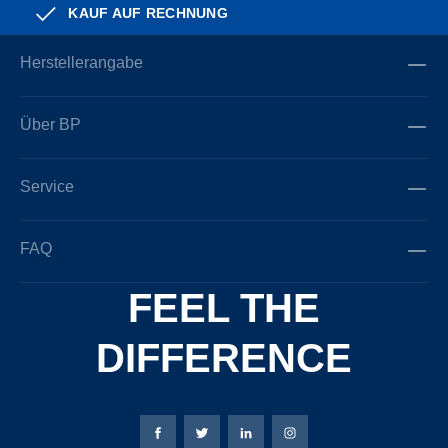
KAUF AUF RECHNUNG
Herstellerangabe
Über BP
Service
FAQ
FEEL THE
DIFFERENCE
Bierbaum-Proenen Facebook-Seite
Bierbaum-Proenen Twitter Seite
Bierbaum-Proenen LinkedIn 
Bierbaum-Proenen Ins