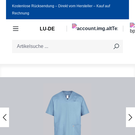
Kostenlose Rücksendung ‒ Direkt vom Hersteller ‒ Kauf auf
Zum Hauptinhalt springen
Rechnung
LU-DE
Bildergalerie überspringen