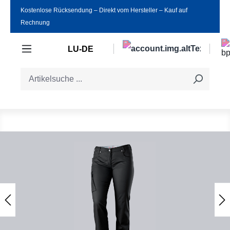
Kostenlose Rücksendung ‒ Direkt vom Hersteller ‒ Kauf auf
Zum Hauptinhalt springen
Rechnung
LU-DE
Bildergalerie überspringen