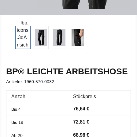
BP® LEICHTE ARBEITSHOSE
Artikelnr.
1960-570-0032
Anzahl
Stückpreis
76,64 €
Bis
4
72,81 €
Bis
19
68,98 €
Ab
20