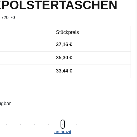
EPOLSTERTASCHEN
-720-70
Stückpreis
37,16 €
35,30 €
33,44 €
ügbar
anthrazit