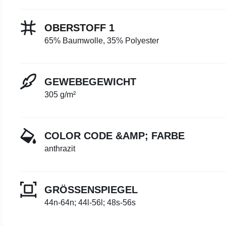
OBERSTOFF 1
65% Baumwolle, 35% Polyester
GEWEBEGEWICHT
305 g/m²
COLOR CODE &AMP; FARBE
anthrazit
GRÖSSENSPIEGEL
44n-64n; 44l-56l; 48s-56s