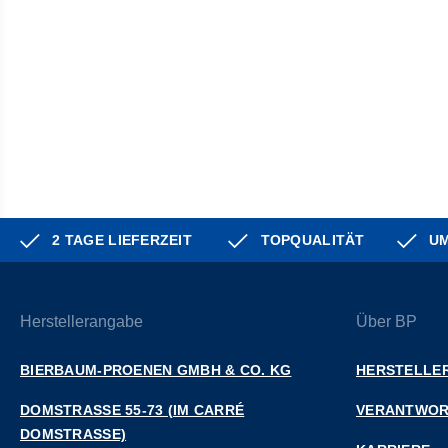
2 TAGE LIEFERZEIT
TOPQUALITÄT
UM
Herstellerangabe
Über BP
BIERBAUM-PROENEN GMBH & CO. KG
HERSTELLER
DOMSTRASSE 55-73 (IM CARRÉ D
VERANTWO
OMSTRASSE)