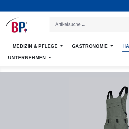
m Hauptinhalt springen
Zur Suche springen
Zur Hauptnavigation springen
MEDIZIN & PFLEGE
GASTRONOMIE
HA
UNTERNEHMEN
Bildergalerie überspringen