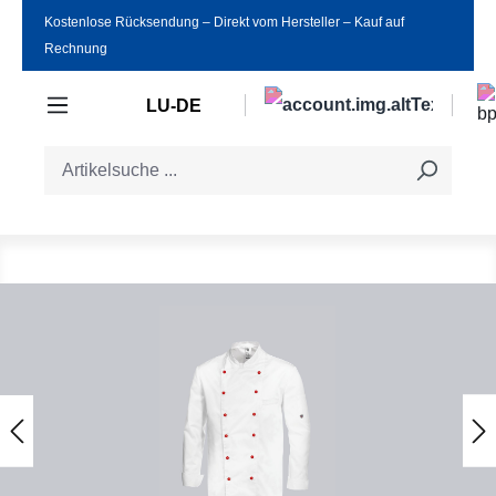
Kostenlose Rücksendung ‒ Direkt vom Hersteller ‒ Kauf auf
Zum Hauptinhalt springen
Rechnung
LU-DE
Bildergalerie überspringen