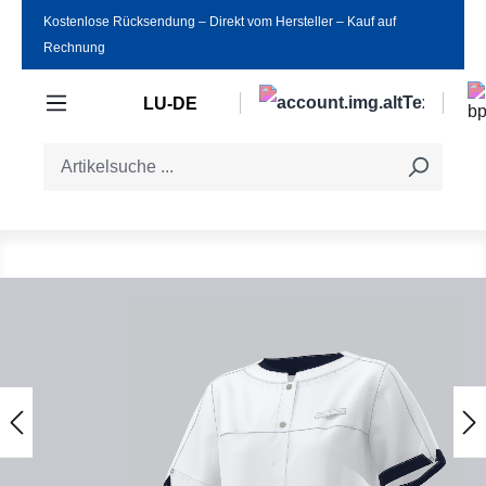
Kostenlose Rücksendung ‒ Direkt vom Hersteller ‒ Kauf auf
Zum Hauptinhalt springen
Rechnung
LU-DE
Bildergalerie überspringen