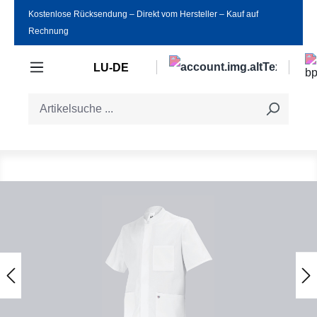
Kostenlose Rücksendung ‒ Direkt vom Hersteller ‒ Kauf auf
Zum Hauptinhalt springen
Rechnung
LU-DE
Bildergalerie überspringen