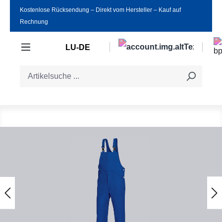
Kostenlose Rücksendung ‒ Direkt vom Hersteller ‒ Kauf auf
Zum Hauptinhalt springen
Rechnung
LU-DE
Bildergalerie überspringen