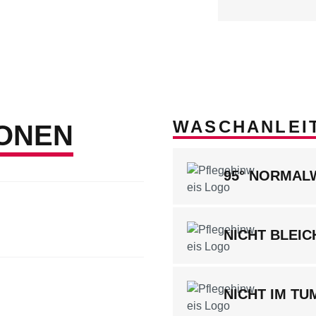
WASCHANLEI
ONEN
95° NORMA
NICHT BLEIC
NICHT IM T