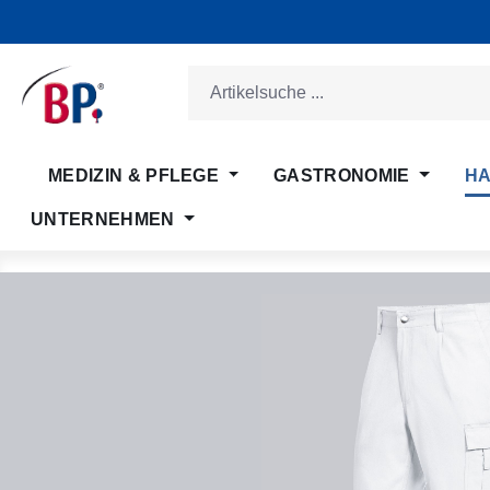
m Hauptinhalt springen
Zur Suche springen
Zur Hauptnavigation springen
MEDIZIN & PFLEGE
GASTRONOMIE
HA
UNTERNEHMEN
Bildergalerie überspringen