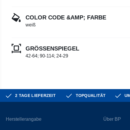
COLOR CODE &AMP; FARBE
weiß
GRÖSSENSPIEGEL
42-64; 90-114; 24-29
2 TAGE LIEFERZEIT
TOPQUALITÄT
UM
Herstellerangabe
Über BP