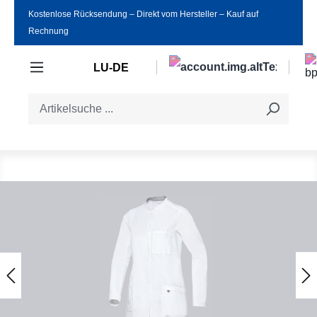
Kostenlose Rücksendung ‒ Direkt vom Hersteller ‒ Kauf auf
Zum Hauptinhalt springen
Rechnung
LU-DE
Bildergalerie überspringen