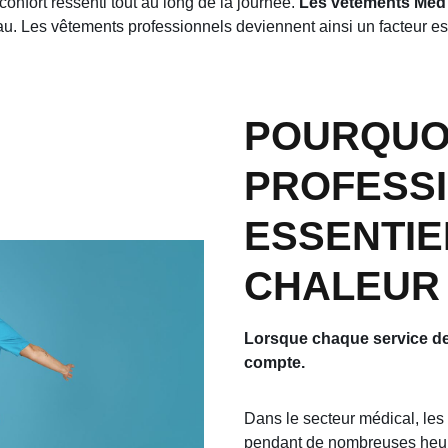
onfort ressenti tout au long de la journée.
Les vêtements Med
au. Les vêtements professionnels deviennent ainsi un facteur ess
POURQUO
PROFESS
ESSENTIE
CHALEU
Lorsque chaque service dev
compte.
Dans le secteur médical, les 
pendant de nombreuses heure