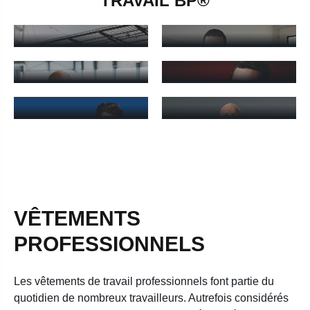
TRAVAIL BP®
TRAVAIL
TRAVAIL
pantalons de travail - En savoir plus
vestes de travail - En savoir p
SWEATS DE
GILETS DE TRAVAIL
TRAVAIL
COTTES À
gilets de travail - En savoir plus
sweats de travail - En savoir p
BRETELLES DE
BLOUSES DE
TRAVAIL
TRAVAIL
COTTES À BRETELLES de travail - En savoir plus
blouses de travail - En savoir 
VÊTEMENTS
PROFESSIONNELS
Les vêtements de travail professionnels font partie du
quotidien de nombreux travailleurs. Autrefois considérés