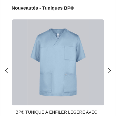
Ignorer la galerie de produits
Nouveautés - Tuniques BP®
BP® TUNIQUE À ENFILER LÉGÈRE AVEC