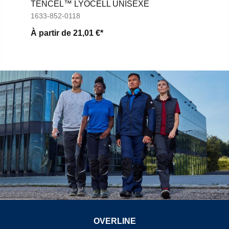
TENCEL™ LYOCELL UNISEXE
1633-852-0118
À partir de
21,01 €*
OVERLINE