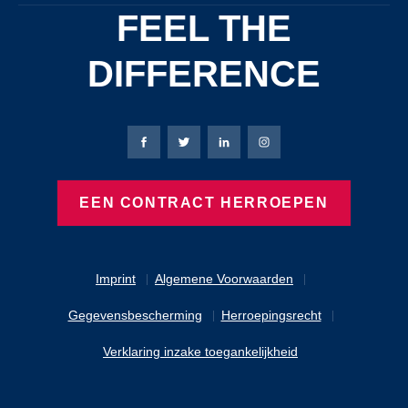
FEEL THE
DIFFERENCE
Bierbaum-Proenen Facebook-pagina
Bierbaum-Proenen X-pagina
Bierbaum-Proenen LinkedIn
Bierbaum-Proenen Ins
EEN CONTRACT HERROEPEN
Imprint
Algemene Voorwaarden
Gegevensbescherming
Herroepingsrecht
Verklaring inzake toegankelijkheid