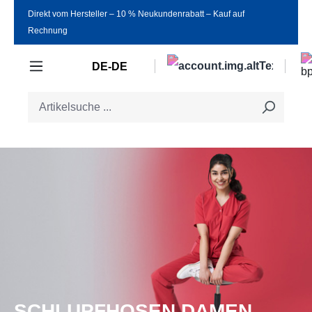
Direkt vom Hersteller ‒ 10 % Neukundenrabatt ‒ Kauf auf
Zum Hauptinhalt springen
Rechnung
DE-DE
SCHLUPFHOSEN DAMEN